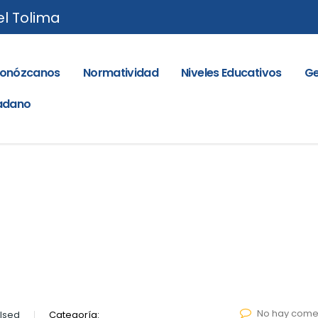
el Tolima
onózcanos
Normatividad
Niveles Educativos
Ge
dadano
No hay come
lsed
Categoría: