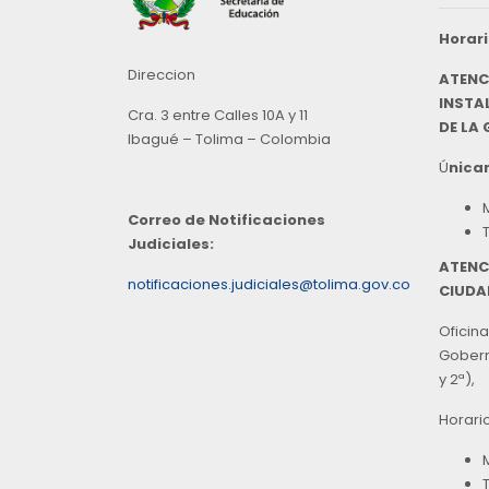
Horari
Direccion
ATENC
INSTAL
Cra. 3 entre Calles 10A y 11
DE LA
Ibagué – Tolima – Colombia
Ú
nicam
Correo de Notificaciones
Judiciales:
ATENC
notificaciones.judiciales@tolima.gov.co
CIUDA
Oficina
Goberna
y 2ª),
Horari