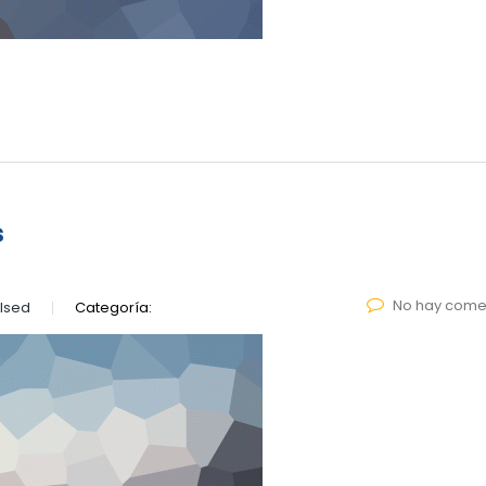
s
No hay come
lsed
Categoría: