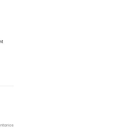
Mes
ht
ntarios