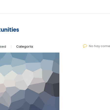
unities
No hay come
lsed
Categoría: