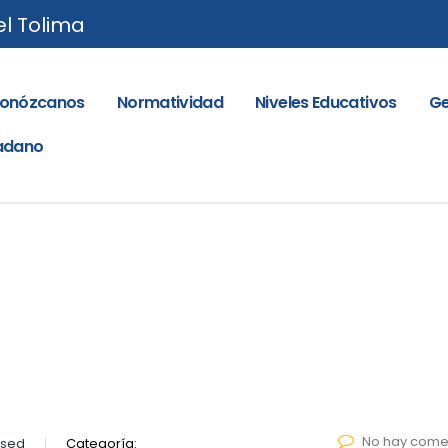
el Tolima
onózcanos
Normatividad
Niveles Educativos
Ge
dadano
No hay come
lsed
Categoría: