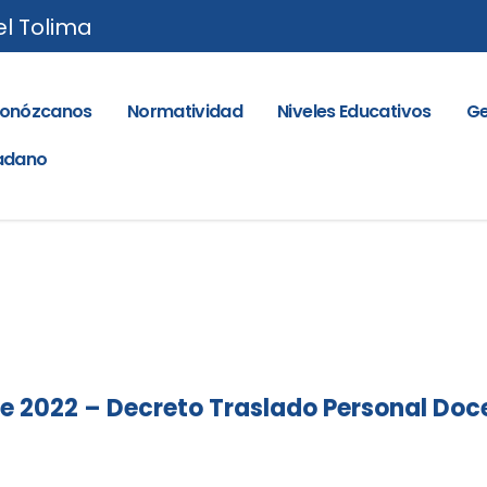
el Tolima
onózcanos
Normatividad
Niveles Educativos
Ge
dadano
 de 2022 – Decreto Traslado Personal Doc