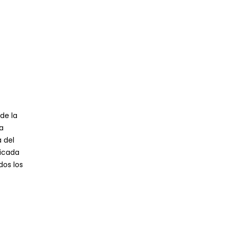
Mes
de la
a
a del
ficada
dos los