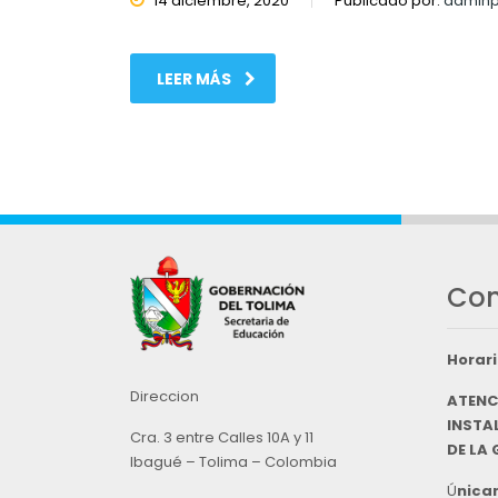
14 diciembre, 2020
Publicado por:
adminp
LEER MÁS
Con
Horari
Direccion
ATENC
INSTAL
Cra. 3 entre Calles 10A y 11
DE LA
Ibagué – Tolima – Colombia
Ú
nicam