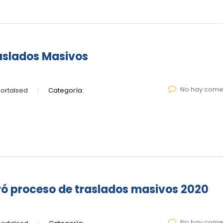
aslados Masivos
No hay come
ortalsed
Categoría:
ró proceso de traslados masivos 2020
No hay come