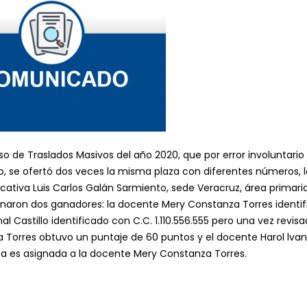
so de Traslados Masivos del año 2020, que por error involuntario 
o, se ofertó dos veces la misma plaza con diferentes números, l
ducativa Luis Carlos Galán Sarmiento, sede Veracruz, área primari
ignaron dos ganadores: la docente Mery Constanza Torres identi
l Castillo identificado con C.C. 1.110.556.555 pero una vez revisa
 Torres obtuvo un puntaje de 60 puntos y el docente Harol lvan
plaza es asignada a la docente Mery Constanza Torres.