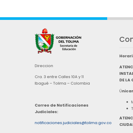
Con
Horari
Direccion
ATENC
INSTAL
Cra. 3 entre Calles 10A y 11
DE LA
Ibagué – Tolima – Colombia
Ú
nicam
Correo de Notificaciones
Judiciales:
ATENC
notificaciones.judiciales@tolima.gov.co
CIUDA