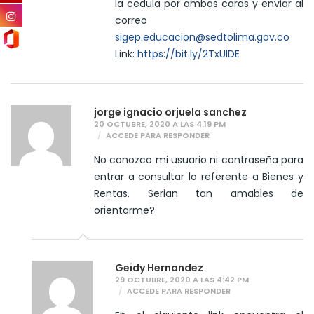
la cedula por ambas caras y enviar al
correo
sigep.educacion@sedtolima.gov.co
Link:
https://bit.ly/2TxUlDE
jorge ignacio orjuela sanchez
20 OCTUBRE, 2020 A LAS 4:19 PM
ACCEDE PARA RESPONDER
No conozco mi usuario ni contraseña para
entrar a consultar lo referente a Bienes y
Rentas. Serian tan amables de
orientarme?
Geidy Hernandez
29 OCTUBRE, 2020 A LAS 4:42 PM
ACCEDE PARA RESPONDER