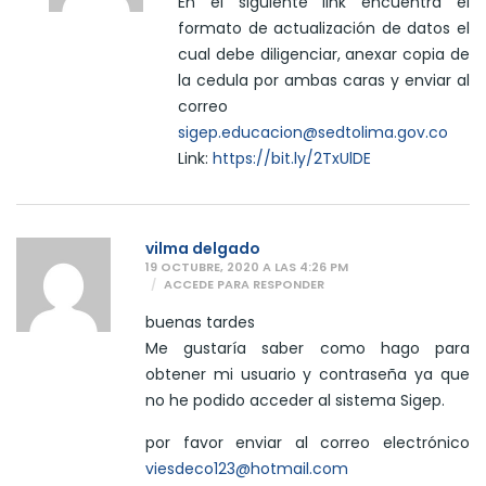
En el siguiente link encuentra el
formato de actualización de datos el
cual debe diligenciar, anexar copia de
la cedula por ambas caras y enviar al
correo
sigep.educacion@sedtolima.gov.co
Link:
https://bit.ly/2TxUlDE
vilma delgado
19 OCTUBRE, 2020 A LAS 4:26 PM
ACCEDE PARA RESPONDER
buenas tardes
Me gustaría saber como hago para
obtener mi usuario y contraseña ya que
no he podido acceder al sistema Sigep.
por favor enviar al correo electrónico
viesdeco123@hotmail.com