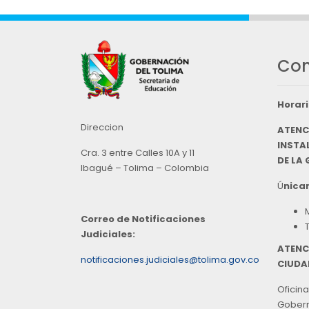
Con
Horari
Direccion
ATENC
INSTAL
Cra. 3 entre Calles 10A y 11
DE LA
Ibagué – Tolima – Colombia
Ú
nicam
Correo de Notificaciones
Judiciales:
ATENC
notificaciones.judiciales@tolima.gov.co
CIUDA
Oficina
Goberna