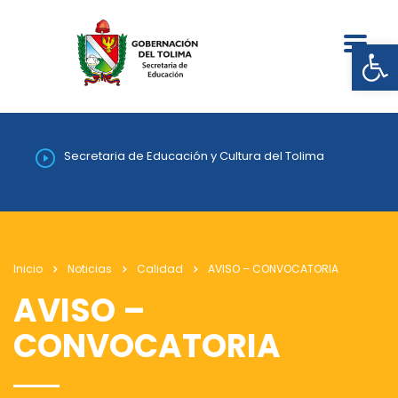
Abrir
Secretaria de Educación y Cultura del Tolima
Inicio
Noticias
Calidad
AVISO – CONVOCATORIA
AVISO –
CONVOCATORIA