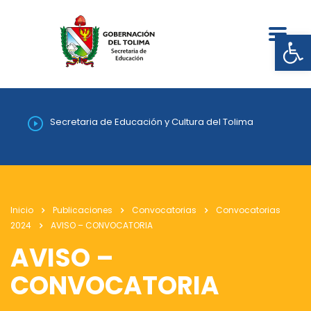
Abrir
Secretaria de Educación y Cultura del Tolima
Inicio
Publicaciones
Convocatorias
Convocatorias
2024
AVISO – CONVOCATORIA
AVISO –
CONVOCATORIA