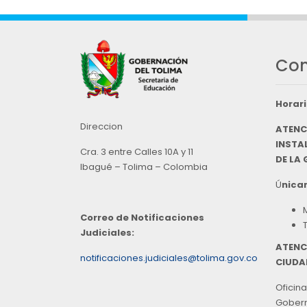
Con
Horari
Direccion
ATENC
INSTAL
Cra. 3 entre Calles 10A y 11
DE LA
Ibagué – Tolima – Colombia
Ú
nicam
Correo de Notificaciones
Judiciales:
ATENC
notificaciones.judiciales@tolima.gov.co
CIUDA
Oficina
Goberna