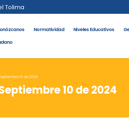
el Tolima
onózcanos
Normatividad
Niveles Educativos
Ge
dadano
 Septiembre 10 de 2024
– Septiembre 10 de 2024