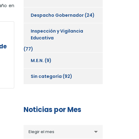
 año en
Despacho Gobernador
(24)
Inspección y Vigilancia
Educativa
7de
(77)
M.E.N.
(9)
Sin categoría
(92)
Noticias por Mes
Noticias
Elegir el mes
por