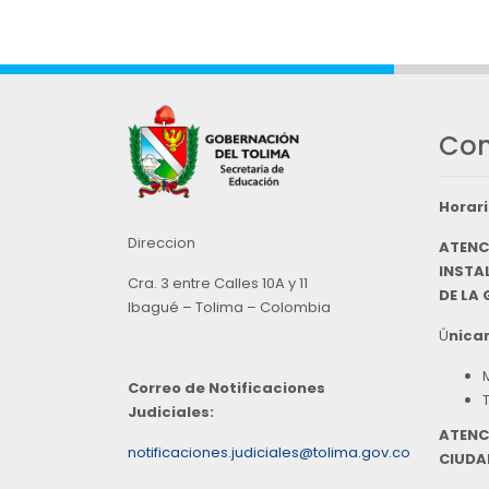
Con
Horari
Direccion
ATENC
INSTAL
Cra. 3 entre Calles 10A y 11
DE LA
Ibagué – Tolima – Colombia
Ú
nicam
Correo de Notificaciones
Judiciales:
ATENC
notificaciones.judiciales@tolima.gov.co
CIUDA