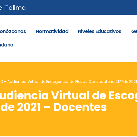
el Tolima
onózcanos
Normatividad
Niveles Educativos
Ge
dadano
– Audiencia Virtual de Escogencia de Plazas Convocatoria 2177de 2021
iencia Virtual de Esco
de 2021 – Docentes