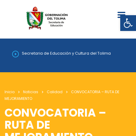
Abrir
Secretaria de Educación y Cultura del Tolima
Inicio
Noticias
Calidad
CONVOCATORIA – RUTA DE
MEJORAMIENTO
CONVOCATORIA –
RUTA DE