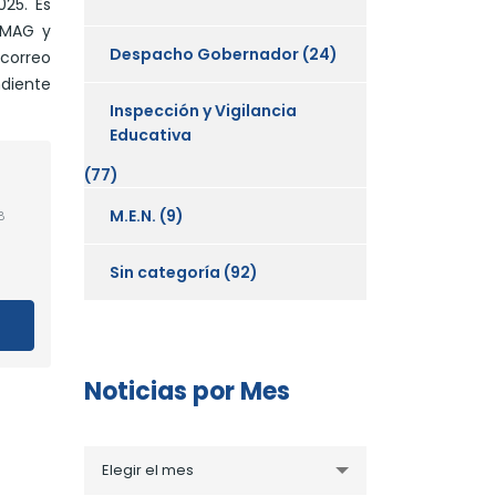
025. Es
FOMAG y
Despacho Gobernador
(24)
 correo
diente
Inspección y Vigilancia
Educativa
(77)
M.E.N.
(9)
8
Sin categoría
(92)
Noticias por Mes
Noticias
Elegir el mes
por