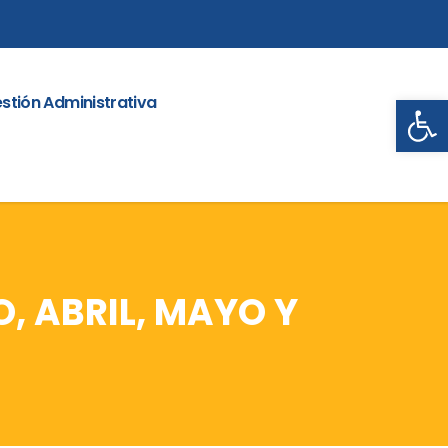
Abrir
stión Administrativa
 ABRIL, MAYO Y