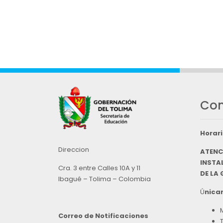
Con
Horari
Direccion
ATENC
INSTAL
Cra. 3 entre Calles 10A y 11
DE LA
Ibagué – Tolima – Colombia
Ú
nicam
Correo de Notificaciones