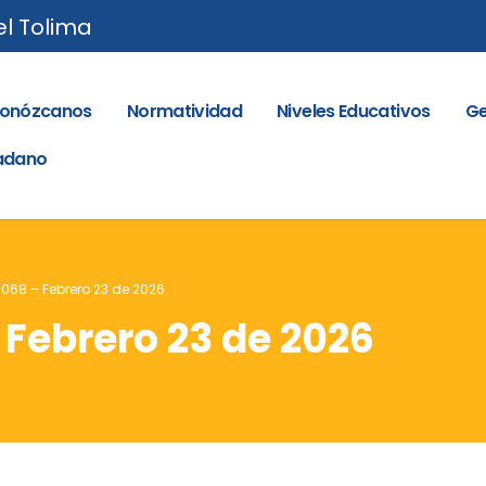
el Tolima
onózcanos
Normatividad
Niveles Educativos
Ge
dadano
 068 – Febrero 23 de 2026
 Febrero 23 de 2026