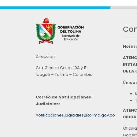
Con
Horari
Direccion
ATENC
INSTAL
Cra. 3 entre Calles 10A y 11
DE LA
Ibagué – Tolima – Colombia
Ú
nicam
Correo de Notificaciones
Judiciales:
ATENC
notificaciones.judiciales@tolima.gov.co
CIUDA
Oficina
Goberna