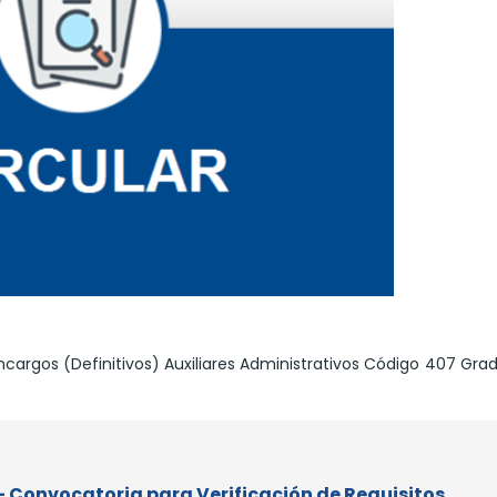
ncargos (Definitivos) Auxiliares Administrativos Código 407 Grad
 - Convocatoria para Verificación de Requisitos