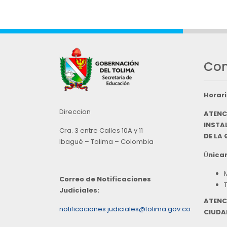
Con
Horari
Direccion
ATENC
INSTAL
Cra. 3 entre Calles 10A y 11
DE LA
Ibagué – Tolima – Colombia
Ú
nicam
Correo de Notificaciones
Judiciales:
ATENC
notificaciones.judiciales@tolima.gov.co
CIUDA