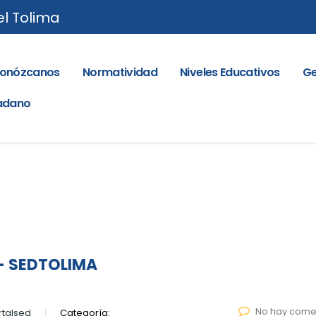
el Tolima
onózcanos
Normatividad
Niveles Educativos
Ge
dadano
– SEDTOLIMA
No hay come
talsed
Categoría: