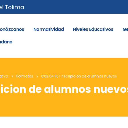
el Tolima
onózcanos
Normatividad
Niveles Educativos
Ge
dadano
ativa
Formatos
C03.04.F01 Inscripicion de alumnos nuevos
picion de alumnos nuevo