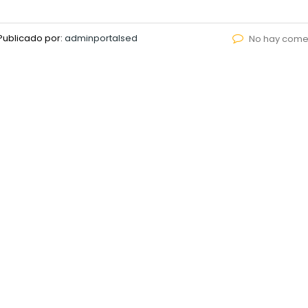
Publicado por:
adminportalsed
No hay come