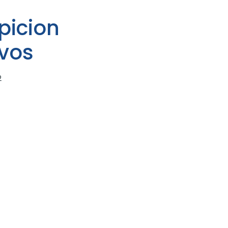
ipicion
vos
2