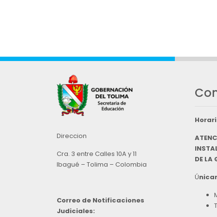
Con
Horari
Direccion
ATENC
INSTAL
Cra. 3 entre Calles 10A y 11
DE LA
Ibagué – Tolima – Colombia
Ú
nicam
Correo de Notificaciones
Judiciales: