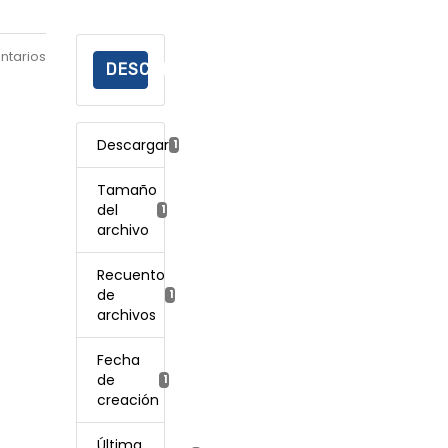
ntarios
DESCARGAR
Descargar
121
Tamaño
del
128.50 KB
archivo
Recuento
de
1
archivos
Fecha
de
15 mayo, 2023
creación
Última