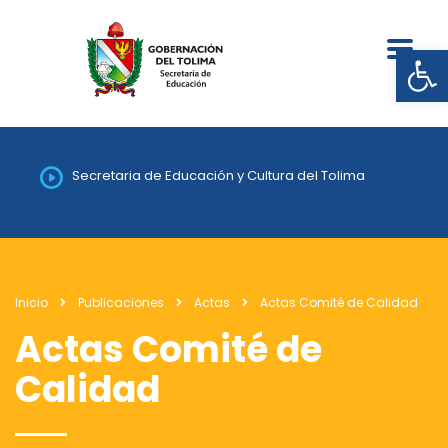
Abrir
Secretaria de Educación y Cultura del Tolima
Inicio
Publicaciones
Actas
Actas Comité de Calidad
Actas Comité de
Calidad