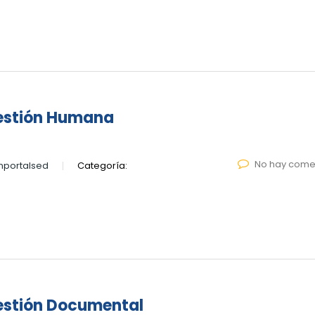
Gestión Humana
No hay come
nportalsed
Categoría:
estión Documental