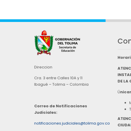
Con
Horari
Direccion
ATENC
INSTAL
Cra. 3 entre Calles 10A y 11
DE LA
Ibagué – Tolima – Colombia
Ú
nicam
Correo de Notificaciones
Judiciales:
ATENC
notificaciones.judiciales@tolima.gov.co
CIUDA