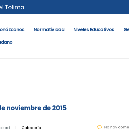
el Tolima
onózcanos
Normatividad
Niveles Educativos
Ge
dadano
de noviembre de 2015
No hay come
alsed
Categoría: