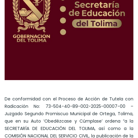
De conformidad con el Proceso de Acción de Tutela con
Radicación No: 73-504-40-89-002-2025-00007-00 –
Juzgado Segundo Promiscuo Municipal de Ortega, Tolima,
que en su Auto ‘Obedézcase y Cúmplase’ ordena “a la
SECRETARÍA DE EDUCACIÓN DEL TOLIMA, así como a la
COMISIÓN NACIONAL DEL SERVICIO CIVIL, la publicación de la