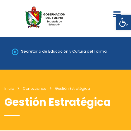
Abrir
Secretaria de Educación y Cultura del Tolima
Inicio
Conozcanos
Gestión Estratégica
Gestión Estratégica