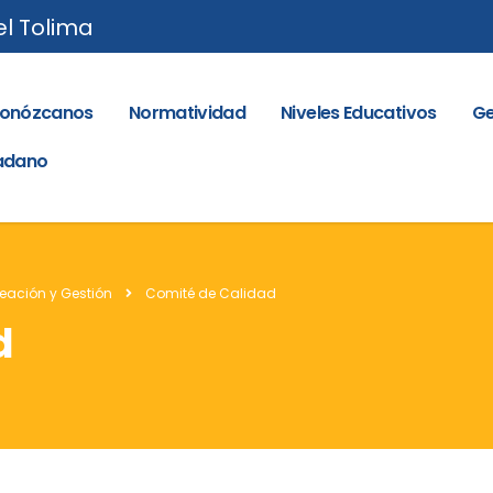
el Tolima
onózcanos
Normatividad
Niveles Educativos
Ge
dadano
eación y Gestión
Comité de Calidad
d