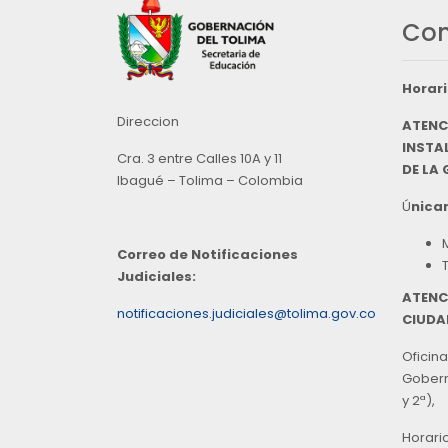
Con
Horari
Direccion
ATENC
INSTAL
Cra. 3 entre Calles 10A y 11
DE LA
Ibagué – Tolima – Colombia
Ú
nicam
Correo de Notificaciones
Judiciales:
ATENC
notificaciones.judiciales@tolima.gov.co
CIUDA
Oficina
Goberna
y 2ª),
Horari