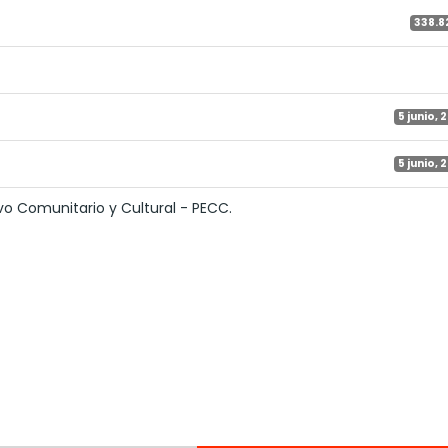
338.8
5 junio, 
5 junio, 
o Comunitario y Cultural - PECC.