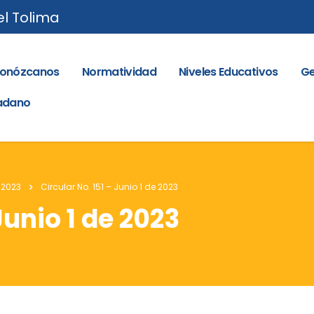
el Tolima
onózcanos
Normatividad
Niveles Educativos
Ge
dadano
 2023
Circular No. 151 – Junio 1 de 2023
Junio 1 de 2023