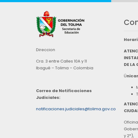
Con
Horari
Direccion
ATENC
INSTAL
Cra. 3 entre Calles 10A y 11
DE LA
Ibagué – Tolima – Colombia
Ú
nicam
Correo de Notificaciones
Judiciales:
ATENC
notificaciones.judiciales@tolima.gov.co
CIUDA
Oficina
Goberna
y 2ª),