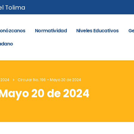
el Tolima
onózcanos
Normatividad
Niveles Educativos
Ge
dadano
 2024
Circular No. 196 – Mayo 20 de 2024
– Mayo 20 de 2024