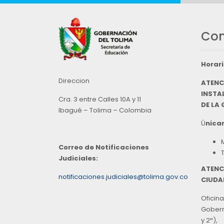
Con
Horari
Direccion
ATENC
INSTAL
Cra. 3 entre Calles 10A y 11
DE LA
Ibagué – Tolima – Colombia
Ú
nicam
Correo de Notificaciones
Judiciales:
ATENC
notificaciones.judiciales@tolima.gov.co
CIUDA
Oficina
Goberna
y 2ª),