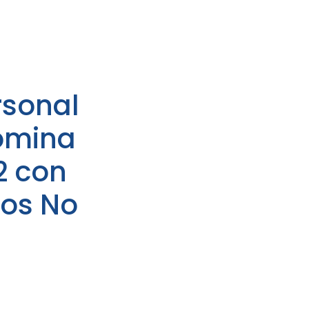
rsonal
ómina
2 con
dos No