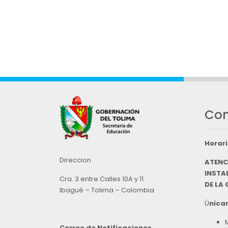
Con
Horari
Direccion
ATENC
INSTAL
Cra. 3 entre Calles 10A y 11
DE LA
Ibagué – Tolima – Colombia
Ú
nicam
Correo de Notificaciones