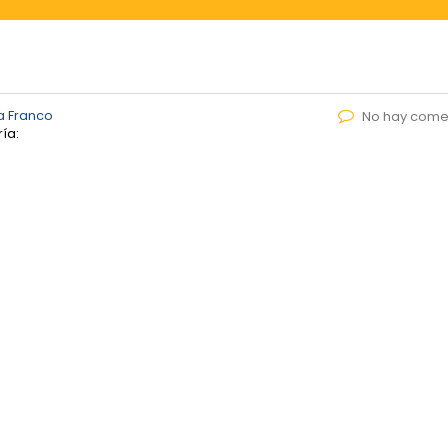
a Franco
No hay come
ía: