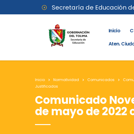
Secretaría de Educación d
Inicio
C
Aten. Ciu
Inicio
Normatividad
Comunicados
Comu
Justificados
Comunicado Noved
de mayo de 2022 