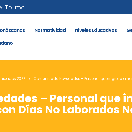
el Tolima
onózcanos
Normatividad
Niveles Educativos
Ge
dadano
nicados 2022
Comunicado Novedades – Personal que ingresa a nó
ades – Personal que i
con Días No Laborados N