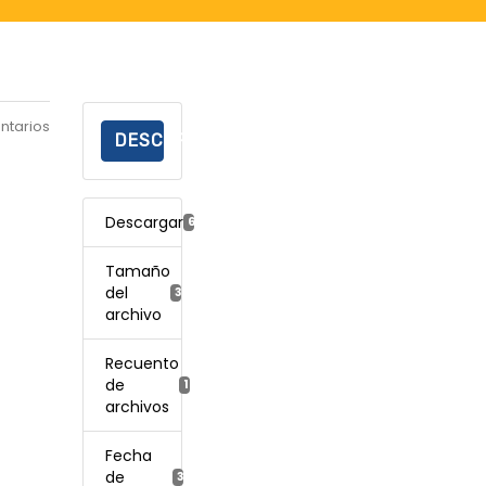
ntarios
DESCARGAR
Descargar
687
Tamaño
del
300.11 KB
archivo
Recuento
de
1
archivos
Fecha
de
3 mayo, 2022