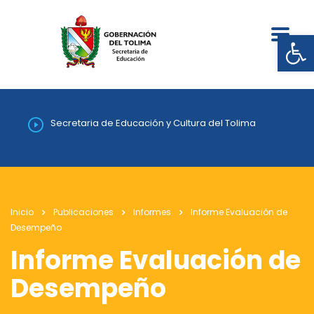
Abrir
Secretaria de Educación y Cultura del Tolima
Inicio
Publicaciones
Informes
Informe Evaluación de
Desempeño
Informe Evaluación de
Desempeño