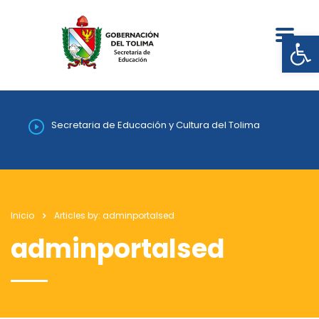
Abrir
Secretaria de Educación y Cultura del Tolima
Inicio
Articles by: adminportalsed
adminportalsed